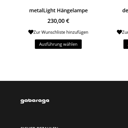
metalLight Hängelampe
d
230,00
€
Zur Wunschliste hinzufügen
Zu
Ausführung wählen
Dieses Produkt weist mehrer