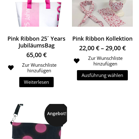
Pink Ribbon 25´ Years
Pink Ribbon Kollektion
JubiläumsBag
Prei
22,00
€
–
29,00
€
65,00
€
Zur Wunschliste
hinzufügen
Zur Wunschliste
hinzufügen
Ausführung wählen
Weiterlesen
Dieses Produk
Angebot!