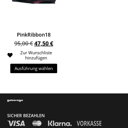
PinkRibbon18
Ursprünglicher Preis war: 95,00 €
Aktueller Preis ist: 47,50 €.
95,00
€
47,50
€
Zur Wunschliste
hinzufügen
Ausführung wählen
Dieses Produkt weist mehrere Variante
SICHER BEZAHLEN