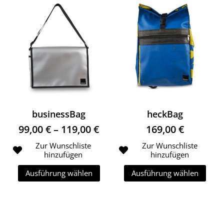
businessBag
heckBag
Preisspanne: 99,00 € bis 1
99,00
€
–
119,00
€
169,00
€
Zur Wunschliste
Zur Wunschliste
hinzufügen
hinzufügen
Ausführung wählen
Ausführung wählen
Dieses Produkt weist mehrere Variante
Dieses Produk