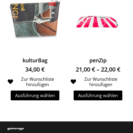
kulturBag
penZip
Prei
34,00
€
21,00
€
–
22,00
€
Zur Wunschliste
Zur Wunschliste
hinzufügen
hinzufügen
Ausführung wählen
Ausführung wählen
Dieses Produkt weist mehrere Variante
Dieses Produk